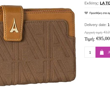
Εκδότης:
LA T
Delivery date:
1
€12
Αρχική τιμή:
€95,00
Τιμή: