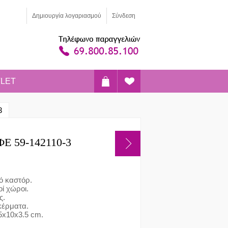
Δημιoυργία λογαριασμού
Σύνδεση
LET
3
ΦΕ 59-142110-3
κό καστόρ.
οί χώροι.
ς.
κέρματα.
,5x10x3.5 cm.