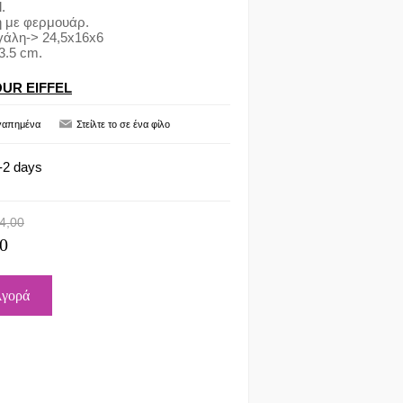
l.
η με φερμουάρ.
γάλη-> 24,5x16x6
3.5 cm.
OUR EIFFEL
-2 days
4,00
0