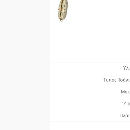
Υλι
Τύπος Τσάντ
Μήκ
Ύψ
Πλάτ