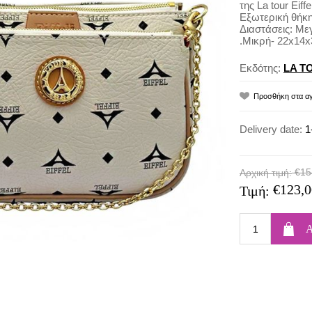
της La tour Eiffe
Εξωτερική θήκ
Διαστάσεις: Με
.Μικρή- 22x14x
Εκδότης:
LA T
Delivery date:
1
€15
Αρχική τιμή:
€123,0
Τιμή: