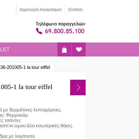
Δημιoυργία λογαριασμού
Σύνδεση
LET
6-201005-1 la tour eiffel
05-1 la tour eiffel
ό με δερμάτινες λεπτομέρειες.
ας: Φερμουάρ.
ές τσάντες
αστί κι ώμου Δύο εσωτερικές θήκες
δρα με λογότυπο