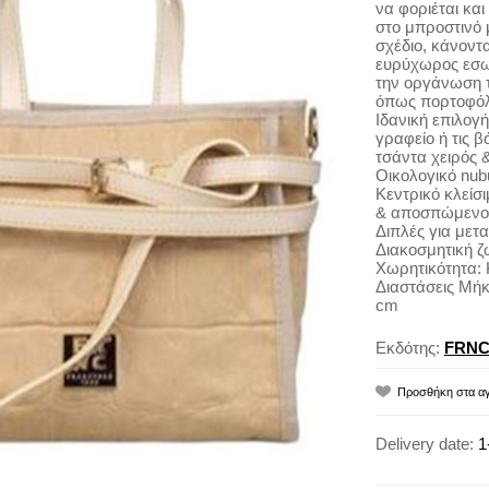
να φοριέται και
στο μπροστινό μ
σχέδιο, κάνοντ
ευρύχωρος εσωτ
την οργάνωση 
όπως πορτοφόλι,
Ιδανική επιλογή
γραφείο ή τις β
τσάντα χειρός &
Οικολογικό nub
Κεντρικό κλείσ
& αποσπώμενο γ
Διπλές για μετ
Διακοσμητική ζ
Χωρητικότητα: 
Διαστάσεις Μήκ
cm
Εκδότης:
FRN
Delivery date:
1