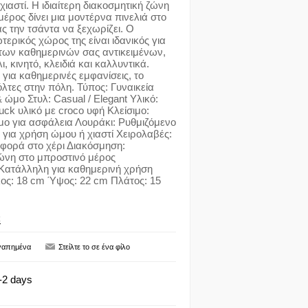
 χιαστί. Η ιδιαίτερη διακοσμητική ζώνη
έρος δίνει μια μοντέρνα πινελιά στο
ας την τσάντα να ξεχωρίζει. Ο
ερικός χώρος της είναι ιδανικός για
των καθημερινών σας αντικειμένων,
 κινητό, κλειδιά και καλλυντικά.
 για καθημερινές εμφανίσεις, το
όλτες στην πόλη. Τύπος: Γυναικεία
 ώμο Στυλ: Casual / Elegant Υλικό:
uck υλικό με croco υφή Κλείσιμο:
ιμο για ασφάλεια Λουράκι: Ρυθμιζόμενο
ια χρήση ώμου ή χιαστί Χειρολαβές:
αφορά στο χέρι Διακόσμηση:
ώνη στο μπροστινό μέρος
Κατάλληλη για καθημερινή χρήση
ος: 18 cm Ύψος: 22 cm Πλάτος: 15
C
-2 days