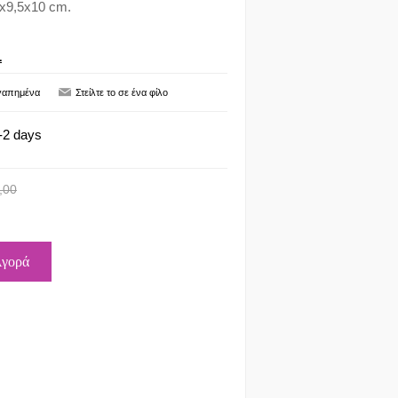
4x9,5x10 cm.
L
-2 days
,00