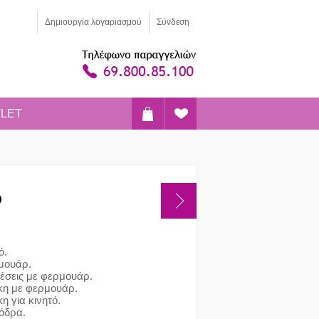
Δημιoυργία λογαριασμού
Σύνδεση
LET
Ο
ό.
ρμουάρ.
θέσεις με φερμουάρ.
κη με φερμουάρ.
η για κινητό.
όδρα.