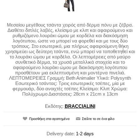
Μεσαίου μεγέθους τσάντα χειρός από δέρμα πόνυ με ζέβρα.
Διαθέτει διπλές λαβές, κλείσιμο με κλιπ και αφαιρούμενο και
ρυθμιζόμενο λουράκι ώμου με κορδέλα και διακόσμηση
λογότυπου, ώστε να μπορεί να φορεθεί και με τους δύο
τρόπους. Στο εσωτερικό, μια πλήρως αφαιρούμενη θήκη
χρησιμεύει ως δεύτερη τσάντα, ενώ μπορεί να τοποθετηθεί και
το λουράκι ώμου με κορδέλα. Οι λεπτομέρειες από μαύρο
συνθετικό δέρμα, τα χρυσά μεταλλικά στοιχεία και το
αφαιρούμενο λουράκι ώμου με διακόσμηση λογότυπου
προσθέτουν μια εκλεπτυσμένη και μοντέρνα πινελιά.
ΛΕΠΤΟΜΕΡΕΙΕΣ Γραμμή: Beth Animalier Υλικό: Polysynth
Εσωτερικό τσάντας: Τρεις εσωτερικές τσέπες, μία με
φερμουάρ, δύο ανοιχτές τσέπες Κλείσιμο: Κλιπ Χρώμα:
Πολύχρωμο Διαστάσεις: 28cm x 21cm x 13cm
Εκδότης:
BRACCIALINI
Delivery date:
1-2 days