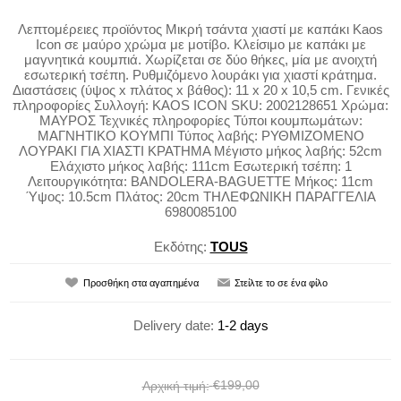
Λεπτομέρειες προϊόντος Μικρή τσάντα χιαστί με καπάκι Kaos
Icon σε μαύρο χρώμα με μοτίβο. Κλείσιμο με καπάκι με
μαγνητικά κουμπιά. Χωρίζεται σε δύο θήκες, μία με ανοιχτή
εσωτερική τσέπη. Ρυθμιζόμενο λουράκι για χιαστί κράτημα.
Διαστάσεις (ύψος x πλάτος x βάθος): 11 x 20 x 10,5 cm. Γενικές
πληροφορίες Συλλογή: KAOS ICON SKU: 2002128651 Χρώμα:
ΜΑΥΡΟΣ Τεχνικές πληροφορίες Τύποι κουμπωμάτων:
ΜΑΓΝΗΤΙΚΟ ΚΟΥΜΠΙ Τύπος λαβής: ΡΥΘΜΙΖΟΜΕΝΟ
ΛΟΥΡΑΚΙ ΓΙΑ ΧΙΑΣΤΙ ΚΡΑΤΗΜΑ Μέγιστο μήκος λαβής: 52cm
Ελάχιστο μήκος λαβής: 111cm Εσωτερική τσέπη: 1
Λειτουργικότητα: BANDOLERA-BAGUETTE Μήκος: 11cm
Ύψος: 10.5cm Πλάτος: 20cm ΤΗΛΕΦΩΝΙΚΗ ΠΑΡΑΓΓΕΛΙΑ
6980085100
Εκδότης:
TOUS
Delivery date:
1-2 days
€199,00
Αρχική τιμή: