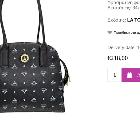
Υφασμάτινη φό
Διαστάσεις: 34
Εκδότης:
LA T
Delivery date:
1
€218,00