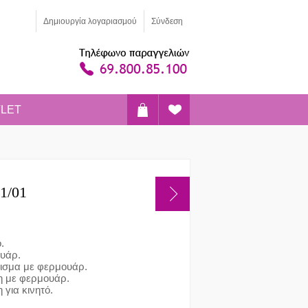
Δημιoυργία λογαριασμού
Σύνδεση
LET
1/01
.
ουάρ.
ισμα με φερμουάρ.
η με φερμουάρ.
 για κινητό.