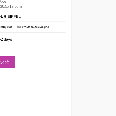
δρα .
x30.5x12.5cm
OUR EIFFEL
-2 days