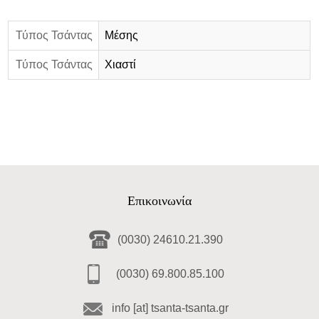
Τύπος Τσάντας
Μέσης
Τύπος Τσάντας
Χιαστί
Επικοινωνία
(0030) 24610.21.390
(0030) 69.800.85.100
info [at] tsanta-tsanta.gr