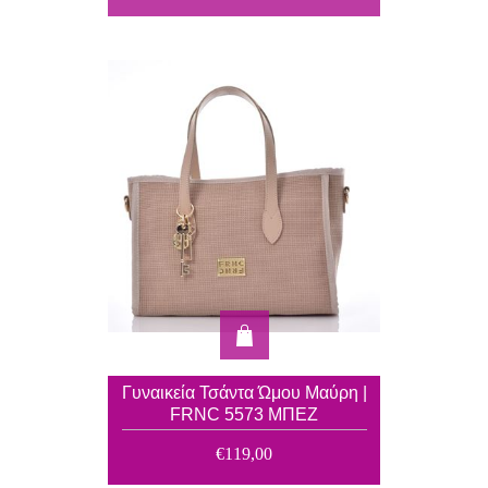
Γυναικεία Τσάντα Ώμου Μαύρη |
FRNC 5573 ΜΠΕΖ
€119,00