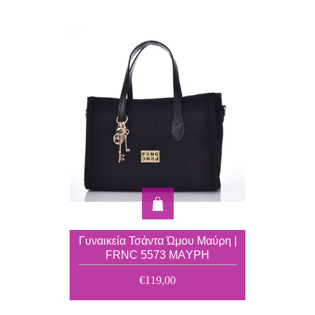
Γυναικεία Τσάντα Ώμου Μαύρη |
FRNC 5573 MAΥΡΗ
€119,00