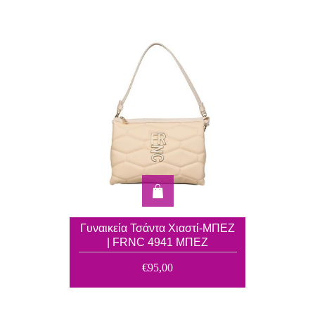
Γυναικεία Τσάντα Χιαστί-ΜΠΕΖ
| FRNC 4941 ΜΠΕΖ
€95,00