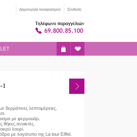
Δημιoυργία λογαριασμού
Σύνδεση
LET
-1
με δερμάτινες λεπτομέρειες.
ιπ.
ρισμα με φερμουάρ.
ς θήκες ανοικτές.
ακρύ λουρί.
δρα με λογότυπο της La tour Eiffel.