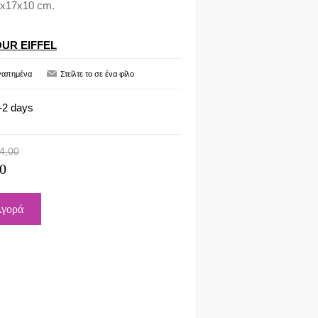
22x17x10 cm.
OUR EIFFEL
-2 days
4,00
0