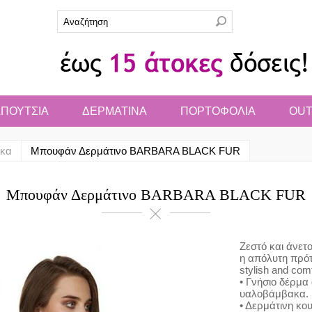
ΠΟΥΤΣΙΑ
ΔΕΡΜΑΤΙΝΑ
ΠΟΡΤΟΦΟΛΙΑ
OUT
ίκα
Μπουφάν Δερμάτινο BARBARA BLACK FUR
Μπουφάν Δερμάτινο BARBARA BLACK FUR
Ζεστό και άνετο
η απόλυτη πρότ
stylish and comf
• Γνήσιο δέρμα
υαλοβάμβακα.
• Δερμάτινη κο