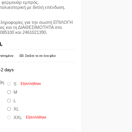
ε φερμουάρ εμπρός.
ολυεστερική με διπλή επένδυση.
πληροφορίες για την σωστή ΕΠΙΛΟΓΗ
σας και τη ΔΙΑΘΕΣΙΜΟΤΗΤΑ στα
085100 και 2461021390.
L
-2 days
θη
S
Εξαντλήθηκε
M
L
XL
XXL
Εξαντλήθηκε