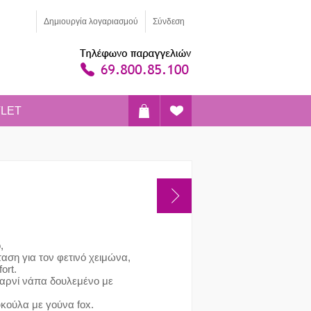
Δημιoυργία λογαριασμού
Σύνδεση
LET
,
αση για τον φετινό χειμώνα,
ort.
 αρνί νάπα δουλεμένο με
υκούλα με γούνα fox.