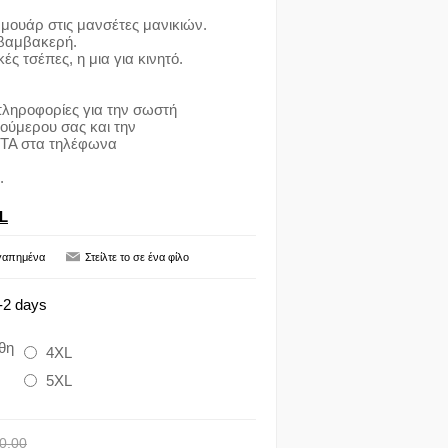
ρμουάρ στις μανσέτες μανικιών.
βαμβακερή.
κές τσέπες, η μια για κινητό.
ληροφορίες για την σωστή
ούμερου σας και την
Α στα τηλέφωνα
.
L
-2 days
θη
4XL
5XL
0,00