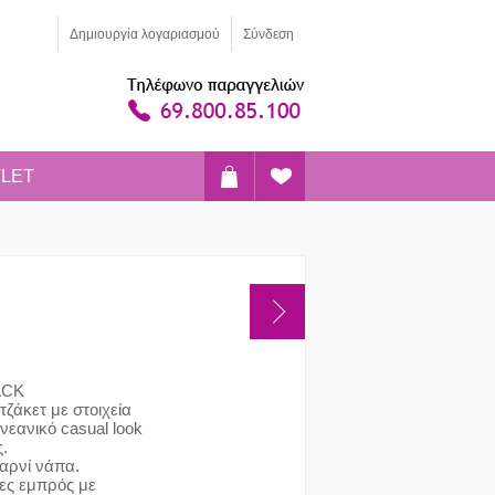
Δημιoυργία λογαριασμού
Σύνδεση
LET
ACK
τζάκετ με στοιχεία
νεανικό casual look
ς.
 αρνί νάπα.
πες εμπρός με