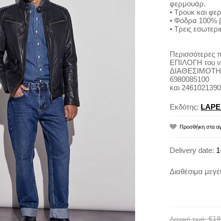
φερμουάρ.
• Τρουκ και φε
• Φόδρα 100% 
• Τρεις εσωτερι
Περισσότερες π
ΕΠΙΛΟΓΗ του ν
ΔΙΑΘΕΣΙΜΟΤΗΤ
6980085100
και 2461021390
Εκδότης:
LAPE
Delivery date:
1
Διαθέσιμα μεγέ
€19
Αρχική τιμή: