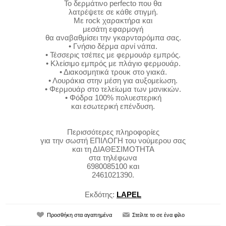
Το δερμάτινο perfecto που θα
λατρέψετε σε κάθε στιγμή.
Με rock χαρακτήρα και
μεσάτη εφαρμογή
θα αναβαθμίσει την γκαρνταρόμπα σας.
• Γνήσιο δέρμα αρνί νάπα.
• Τέσσερις τσέπες με φερμουάρ εμπρός.
• Κλείσιμο εμπρός με πλάγιο φερμουάρ.
• Διακοσμητικά τρουκ στο γιακά.
• Λουράκια στην μέση για αυξομείωση.
• Φερμουάρ στο τελείωμα των μανικιών.
• Φόδρα 100% πολυεστερική
και εσωτερική επένδυση.
Περισσότερες πληροφορίες
για την σωστή ΕΠΙΛΟΓΗ του νούμερου σας
και τη ΔΙΑΘΕΣΙΜΟΤΗΤΑ
στα τηλέφωνα
6980085100 και
2461021390.
Εκδότης:
LAPEL