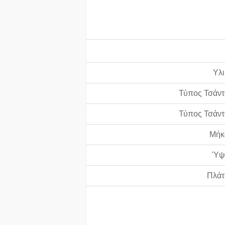
Υλι
Τύπος Τσάντ
Τύπος Τσάντ
Μήκ
Ύψ
Πλάτ