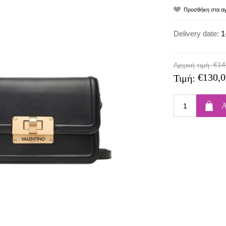
Delivery date:
1
€14
Αρχική τιμή:
€130,0
Τιμή: