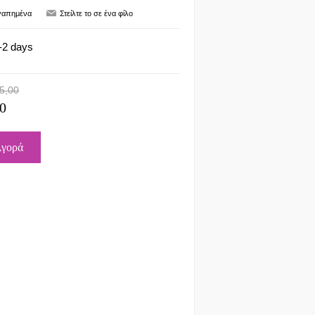
-2 days
5,00
0