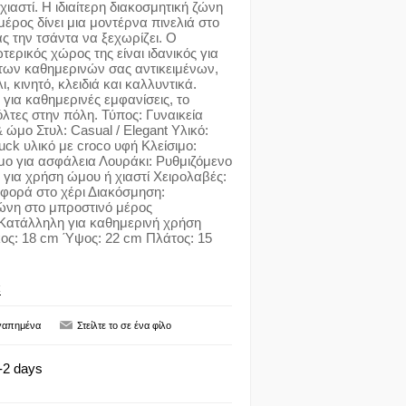
 χιαστί. Η ιδιαίτερη διακοσμητική ζώνη
έρος δίνει μια μοντέρνα πινελιά στο
ας την τσάντα να ξεχωρίζει. Ο
ερικός χώρος της είναι ιδανικός για
των καθημερινών σας αντικειμένων,
 κινητό, κλειδιά και καλλυντικά.
 για καθημερινές εμφανίσεις, το
όλτες στην πόλη. Τύπος: Γυναικεία
 ώμο Στυλ: Casual / Elegant Υλικό:
uck υλικό με croco υφή Κλείσιμο:
ιμο για ασφάλεια Λουράκι: Ρυθμιζόμενο
ια χρήση ώμου ή χιαστί Χειρολαβές:
αφορά στο χέρι Διακόσμηση:
ώνη στο μπροστινό μέρος
Κατάλληλη για καθημερινή χρήση
ος: 18 cm Ύψος: 22 cm Πλάτος: 15
C
-2 days