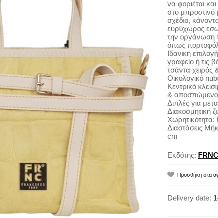
να φοριέται και
στο μπροστινό μ
σχέδιο, κάνοντ
ευρύχωρος εσωτ
την οργάνωση 
όπως πορτοφόλι,
Ιδανική επιλογή
γραφείο ή τις β
τσάντα χειρός &
Οικολογικό nub
Κεντρικό κλείσ
& αποσπώμενο γ
Διπλές για μετ
Διακοσμητική ζ
Χωρητικότητα: 
Διαστάσεις Μήκ
cm
Εκδότης:
FRN
Delivery date:
1