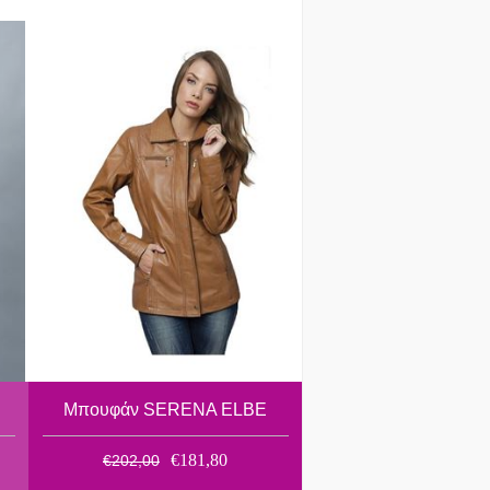
Μπουφάν SERENA ELBE
€181,80
€202,00