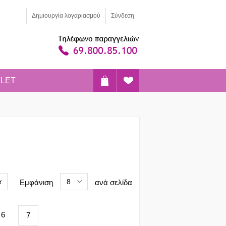
Δημιoυργία λογαριασμού
Σύνδεση
LET
α
8
Εμφάνιση
ανά σελίδα
6
7