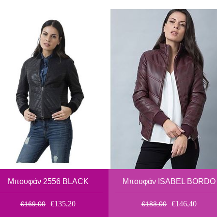
Μπουφάν 2556 BLACK
Μπουφάν ISABEL BORDO
€135,20
€146,40
€169,00
€183,00