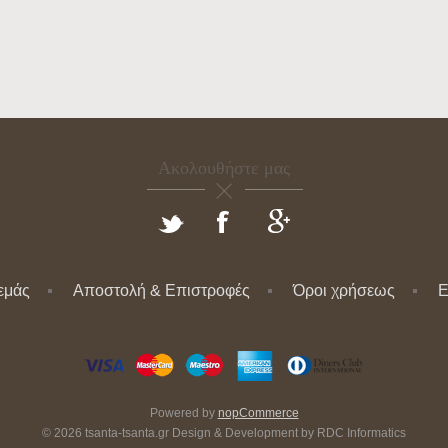
Ακολουθήστε μας
 εμάς
Αποστολή & Επιστροφές
Όροι χρήσεως
Ε
Powered by
nopCommerce
© 2026 tsanta-tsanta.gr Design & Development by
RDC Informatics