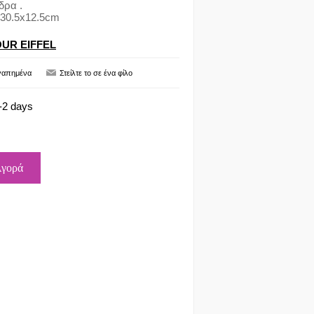
δρα .
x30.5x12.5cm
OUR EIFFEL
-2 days