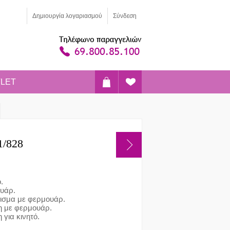
Δημιoυργία λογαριασμού
Σύνδεση
LET
1/828
.
ουάρ.
ισμα με φερμουάρ.
η με φερμουάρ.
 για κινητό.