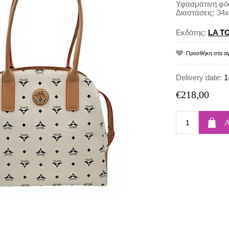
Υφασμάτινη φό
Διαστάσεις: 34
Εκδότης:
LA T
Delivery date:
1
€218,00