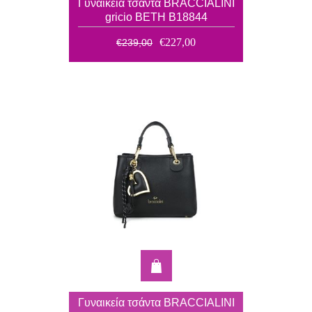
Γυναικεία τσάντα BRACCIALINI
gricio BETH B18844
€227,00
€239,00
Γυναικεία τσάντα BRACCIALINI