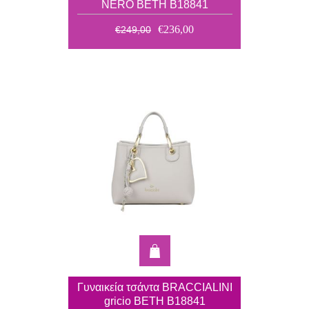
NERO BETH B18841
€236,00
€249,00
Γυναικεία τσάντα BRACCIALINI
gricio BETH B18841