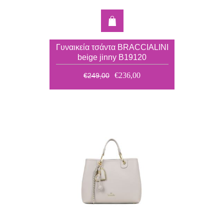
Γυναικεία τσάντα BRACCIALINI
beige jinny Β19120
€236,00
€249,00