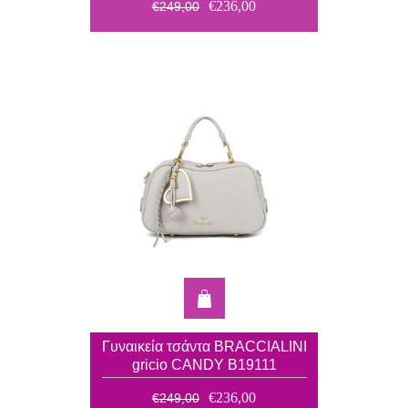
€236,00
€249,00
Γυναικεία τσάντα BRACCIALINI
gricio CANDY B19111
€236,00
€249,00