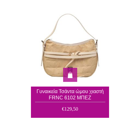
Γυναικεία Τσάντα ώμου χιαστή
FRNC 6102 ΜΠΕΖ
€129,50