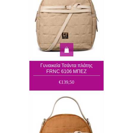
Γυναικεία Τσάντα πλάτης
FRNC 6106 ΜΠΕΖ
€139,50