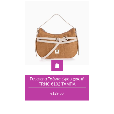
Γυναικεία Τσάντα ώμου χιαστή
FRNC 6102 ΤΑΜΠΑ
€129,50